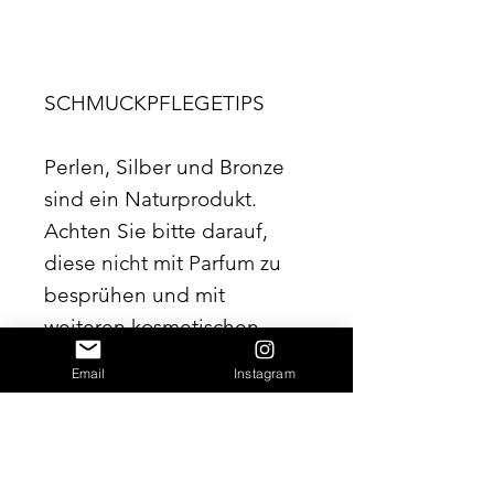
SCHMUCKPFLEGETIPS
Perlen, Silber und Bronze
sind ein Naturprodukt.
Achten Sie bitte darauf,
diese nicht mit Parfum zu
besprühen und mit
weiteren kosmetischen
Produkten in Berührung
Email
Instagram
kommen zu lassen. Reiben
Sie die Perlen regelmäßig
mit einem weichen,
fusselfreien Tuch ab.