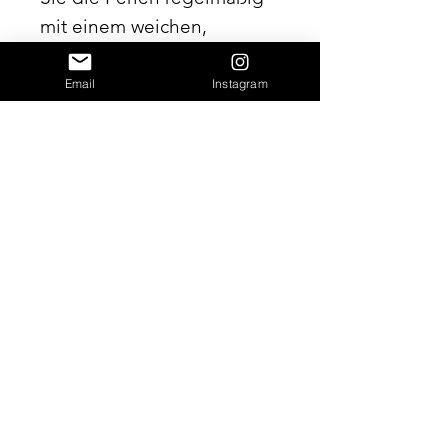
mit einem weichen,
fusselfreien Tuch ab.
Email
Instagram
Legen Sie bitte Ihr Schmuck
ab, bevor Sie mit Wasser
und Salzwasser in Kontakt
kommen, sowie bei
sportlichen Aktivitäten.
Silber kann an der Luft
leicht oxidieren. Bitte
achten Sie darauf, die
Schmuckstücke regelmäßig
mit einem Silbertuch zu
reinigen und bewahren Sie