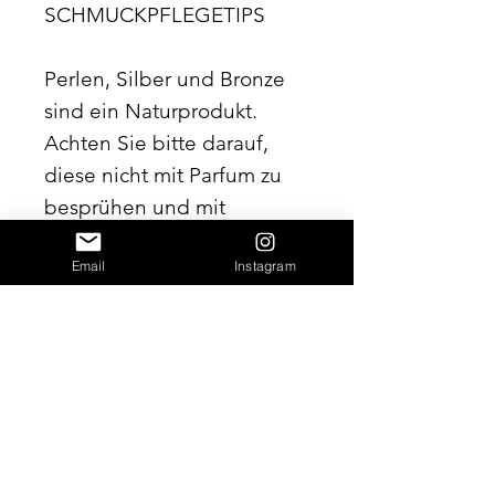
SCHMUCKPFLEGETIPS
Perlen, Silber und Bronze
sind ein Naturprodukt.
Achten Sie bitte darauf,
diese nicht mit Parfum zu
besprühen und mit
weiteren kosmetischen
Email
Instagram
Produkten in Berührung
kommen zu lassen. Reiben
Sie die Perlen regelmäßig
mit einem weichen,
fusselfreien Tuch ab.
Legen Sie bitte Ihr Schmuck