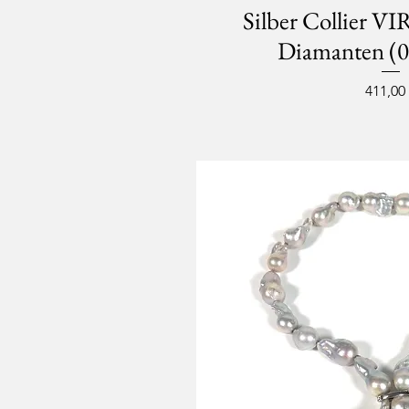
Silber Collier V
Diamanten (0
Preis
411,00