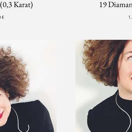
(0,3 Karat)
19 Diamant
Pr
 €
1