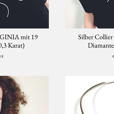
IRGINIA mit 19
Silber Colli
,3 Karat)
Diamanten
P
 €
4