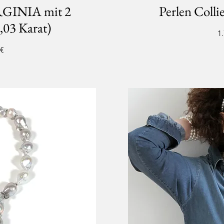
IRGINIA mit 2
Perlen Col
,03 Karat)
Pr
1
 €