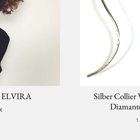
er ELVIRA
Silber Collie
Diamante
 €
Pr
1