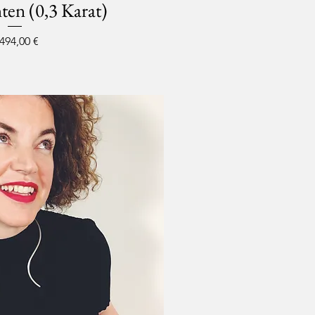
en (0,3 Karat)
eis
.494,00 €