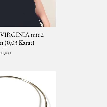
er VIRGINIA mit 2
 (0,03 Karat)
reis
11,00 €