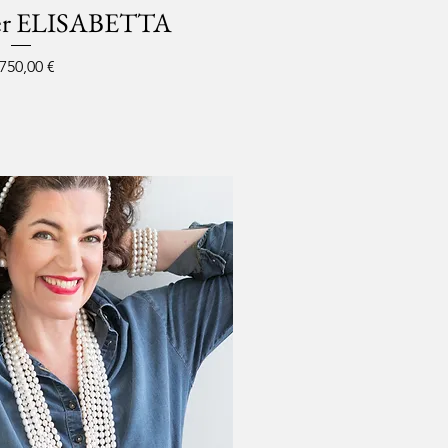
lier ELISABETTA
eis
.750,00 €