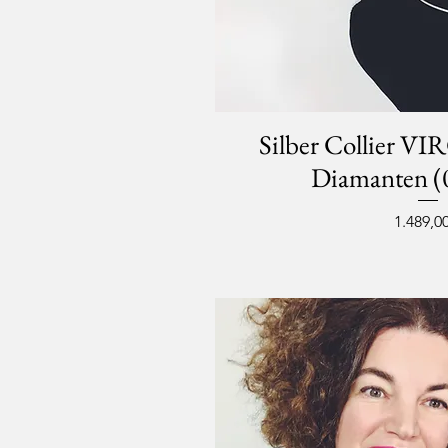
Silber Collier V
Diamanten (0
Preis
1.489,00