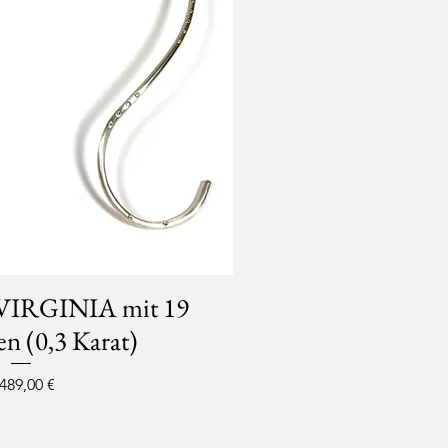
r VIRGINIA mit 19
n (0,3 Karat)
eis
.489,00 €